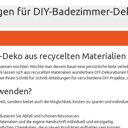
gen für DIY-Badezimmer-Dek
Deko aus recycelten Materialien
spannen möchten. Möchte man diesem Raum eine persönliche Note verleih
ck lassen sich aus recycelten Materialien wunderbare DIY-Dekorationen f
wir Ihnen Schritt-für-Schritt-Anleitungen für verschiedene DIY-Projekte,
rwenden?
welt, sondern bietet auch die Möglichkeit, Kosten zu sparen und individue
uzieren Sie Abfall und schonen Ressourcen.
erialien und die eigene Handschrift individuell und einzigartig.
hädlichen Chemikalien, die in neuen Produkten enthalten sein können.