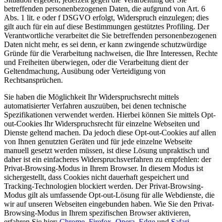
betreffenden personenbezogenen Daten, die aufgrund von Art. 6
Abs. 1 lit. e oder f DSGVO erfolgt, Widerspruch einzulegen; dies
gilt auch für ein auf diese Bestimmungen gestütztes Profiling. Der
Verantwortliche verarbeitet die Sie betreffenden personenbezogenen
Daten nicht mehr, es sei denn, er kann zwingende schutzwürdige
Gründe für die Verarbeitung nachweisen, die Ihre Interessen, Rechte
und Freiheiten überwiegen, oder die Verarbeitung dient der
Geltendmachung, Ausübung oder Verteidigung von
Rechtsansprüchen.
Sie haben die Möglichkeit Ihr Widerspruchsrecht mittels
automatisierter Verfahren auszuüben, bei denen technische
Spezifikationen verwendet werden. Hierbei können Sie mittels Opt-
out-Cookies Ihr Widerspruchsrecht für einzelne Webseiten und
Dienste geltend machen. Da jedoch diese Opt-out-Cookies auf allen
von Ihnen genutzten Geräten und für jede einzelne Webseite
manuell gesetzt werden müssen, ist diese Lösung unpraktisch und
daher ist ein einfacheres Widerspruchsverfahren zu empfehlen: der
Privat-Browsing-Modus in Ihrem Browser. In diesem Modus ist
sichergestellt, dass Cookies nicht dauerhaft gespeichert und
Tracking-Technologien blockiert werden. Der Privat-Browsing-
Modus gilt als umfassende Opt-out-Lösung für alle Webdienste, die
wir auf unseren Webseiten eingebunden haben. Wie Sie den Privat-
Browsing-Modus in Ihrem spezifischen Browser aktivieren,
erfahren Sie hier:
Chrome
,
Firefox
,
Opera
,
Edge
und
Safari
.